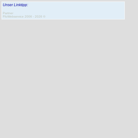
Unser Linktipp:
Partner
FfoWebservice 2006 - 2026 ©