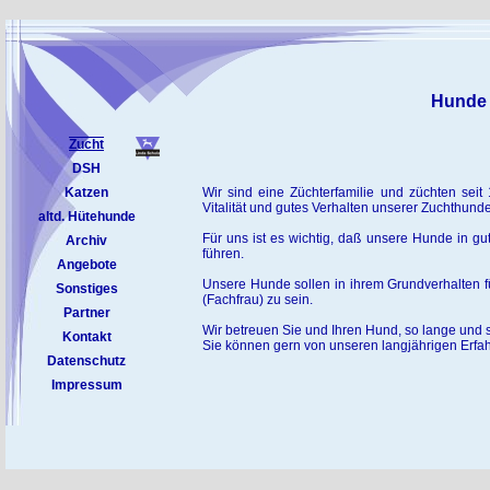
Hunde 
Zucht
DSH
Katzen
Wir sind eine Züchterfamilie und züchten sei
Vitalität und gutes Verhalten unserer Zuchthunde
altd. Hütehunde
Für uns ist es wichtig, daß unsere Hunde in 
Archiv
führen.
Angebote
Unsere Hunde sollen in ihrem Grundverhalten f
Sonstiges
(Fachfrau) zu sein.
Partner
Wir betreuen Sie und Ihren Hund, so lange und s
Kontakt
Sie können gern von unseren langjährigen Erfah
Datenschutz
Impressum