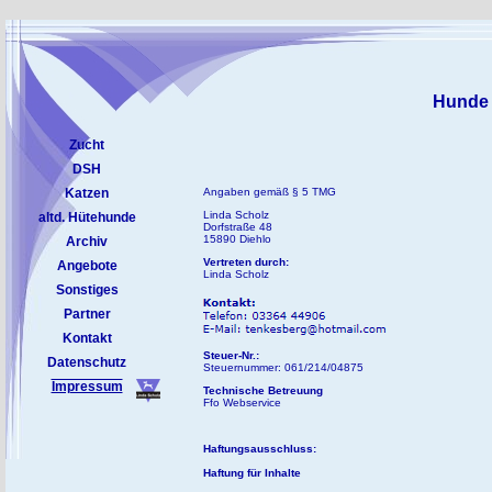
Hunde 
Zucht
DSH
Katzen
Angaben gemäß § 5 TMG
Linda Scholz
altd. Hütehunde
Dorfstraße 48
15890 Diehlo
Archiv
Vertreten durch:
Angebote
Linda Scholz
Sonstiges
Partner
Kontakt
Steuer-Nr.:
Datenschutz
Steuernummer: 061/214/04875
Impressum
Technische Betreuung
Ffo Webservice
Haftungsausschluss:
Haftung für Inhalte