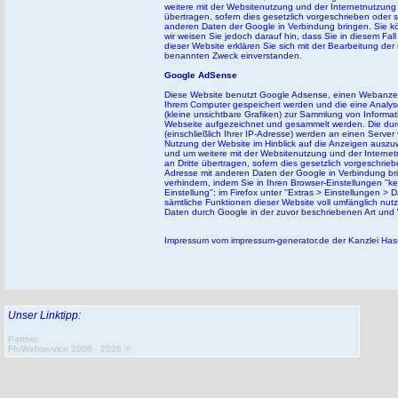
weitere mit der Websitenutzung und der Internetnutzung
übertragen, sofern dies gesetzlich vorgeschrieben oder s
anderen Daten der Google in Verbindung bringen. Sie kön
wir weisen Sie jedoch darauf hin, dass Sie in diesem Fa
dieser Website erklären Sie sich mit der Bearbeitung d
benannten Zweck einverstanden.
Google AdSense
Diese Website benutzt Google Adsense, einen Webanzeigen
Ihrem Computer gespeichert werden und die eine Analys
(kleine unsichtbare Grafiken) zur Sammlung von Inform
Webseite aufgezeichnet und gesammelt werden. Die dur
(einschließlich Ihrer IP-Adresse) werden an einen Serve
Nutzung der Website im Hinblick auf die Anzeigen auszu
und um weitere mit der Websitenutzung und der Interne
an Dritte übertragen, sofern dies gesetzlich vorgeschrieb
Adresse mit anderen Daten der Google in Verbindung br
verhindern, indem Sie in Ihren Browser-Einstellungen ''k
Einstellung''; im Firefox unter ''Extras > Einstellungen >
sämtliche Funktionen dieser Website voll umfänglich nut
Daten durch Google in der zuvor beschriebenen Art un
Impressum vom
impressum-generator.de
der
Kanzlei Has
Unser Linktipp:
Partner
FfoWebservice 2006 - 2026 ©