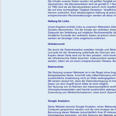
Die Inhalte unserer Seiten wurden mit größter Sorgfalt ers
übernehmen. Als Diensteanbieter sind wir gemäß § 7 Abs
10 TMG sind wir als Diensteanbieter jedoch nicht verpfl
die auf eine rechtswidrige Tätigkeit hinweisen. Verpfl
hiervon unberührt. Eine diesbezügliche Haftung ist jed
entsprechenden Rechtsverletzungen werden wir diese I
Haftung für Links
Unser Angebot enthält Links zu externen Webseiten Dritt
Gewähr übernehmen. Für die Inhalte der verlinkten Seiten 
Zeitpunkt der Verlinkung auf mögliche Rechtsverstöße üb
inhaltliche Kontrolle der verlinkten Seiten ist jedoch 
werden wir derartige Links umgehend entfernen.
Urheberrecht
Die durch die Seitenbetreiber erstellten Inhalte und Wer
und jede Art der Verwertung außerhalb der Grenzen des U
Kopien dieser Seite sind nur für den privaten, nicht komm
die Urheberrechte Dritter beachtet. Insbesondere werden
werden, bitten wir um einen entsprechenden Hinweis. B
Datenschutz
Die Nutzung unserer Webseite ist in der Regel ohne A
(beispielsweise Name, Anschrift oder eMail-Adressen) erho
ausdrückliche Zustimmung nicht an Dritte weitergegeben
Wir weisen darauf hin, dass die Datenübertragung im Int
Daten vor dem Zugriff durch Dritte ist nicht möglich.
Der Nutzung von im Rahmen der Impressumspflicht veröff
Informationsmaterialien wird hiermit ausdrücklich widersp
Zusendung von Werbeinformationen, etwa durch Spam-Ma
Google Analytics
Diese Website benutzt Google Analytics, einen Webanalyse
Computer gespeichert werden und die eine Analyse der B
Benutzung dieser Website (einschließlich Ihrer IP-Adres
Informationen benutzen, um Ihre Nutzung der Website a